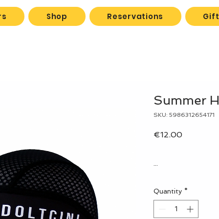
rs
Shop
Reservations
Gif
Summer H
SKU: 5986312654171
Price
€12.00
...
Quantity
*