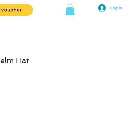
Log In
t voucher
elm Hat