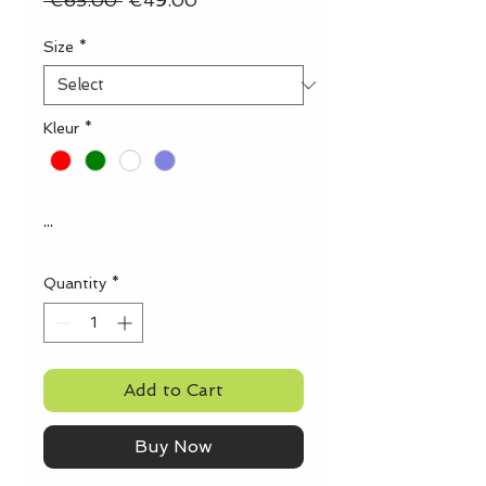
 €65.00 
€49.00
Price
Price
Size
*
Kleur
*
...
Quantity
*
Add to Cart
Buy Now